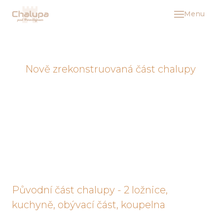
Menu
Úvod
Ubyt
Kam 
Nově zrekonstruovaná část chalupy
Kont
CEN
Původní část chalupy - 2 ložnice,
kuchyně, obývací část, koupelna